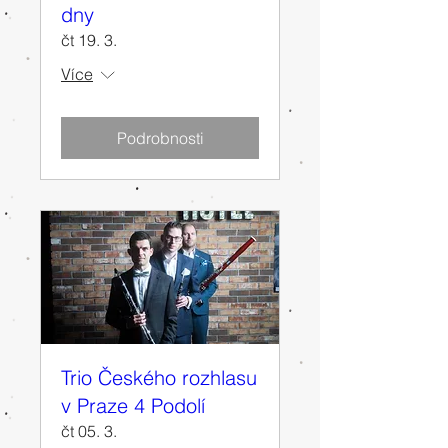
dny
čt 19. 3.
Více
Podrobnosti
Trio Českého rozhlasu
v Praze 4 Podolí
čt 05. 3.