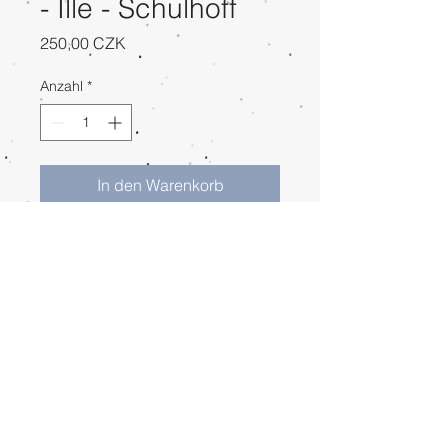
- Ille - Schulhoff
Preis
250,00 CZK
Anzahl
*
In den Warenkorb
Sofortkauf
CD Trio Českého rozhlasu